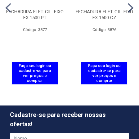
FECHADURA ELET. CIL. FIXO
FECHADURA ELET. CIL. FIXO
FX 1500 PT
FX 1500 CZ
Código: 3877
Código: 3876
Faça seu login ou
Faça seu login ou
cadastre-se para
cadastre-se para
ver preços e
ver preços e
comprar
comprar
Cadastre-se para receber nossas
ofertas!