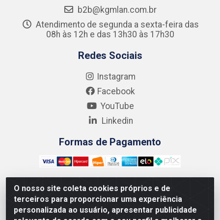
b2b@kgmlan.com.br
Atendimento de segunda a sexta-feira das
08h às 12h e das 13h30 às 17h30
Redes Sociais
Instagram
Facebook
YouTube
Linkedin
Formas de Pagamento
O nosso site coleta cookies próprios e de
terceiros para proporcionar uma experiência
Kgmlan Distribuidora LTDA - CNPJ 18.217.682/0001-54 -
personalizada ao usuário, apresentar publicidade
Rua Pedro de Barros Cavalcante, 58 - Bultrins, Olinda/PE