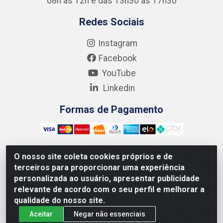
08h às 12h e das 13h30 às 17h30
Redes Sociais
Instagram
Facebook
YouTube
Linkedin
Formas de Pagamento
O nosso site coleta cookies próprios e de
terceiros para proporcionar uma experiência
Kgmlan Distribuidora LTDA - CNPJ 18.217.682/0001-54 -
personalizada ao usuário, apresentar publicidade
Rua Pedro de Barros Cavalcante, 58 - Bultrins, Olinda/PE
relevante de acordo com o seu perfil e melhorar a
- CEP 53320-110
qualidade do nosso site.
Aceitar
Negar não essenciais