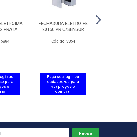
ELETROIMA
FECHADURA ELETRO. FE
CAIXA DE EME
V2 PRATA
20150 PR C/SENSOR
REARMAVEL A
 5884
Código: 3854
Código: 37
login ou
Faça seu login ou
Faça seu log
se para
cadastre-se para
cadastre-se 
ços e
ver preços e
ver preços
rar
comprar
comprar