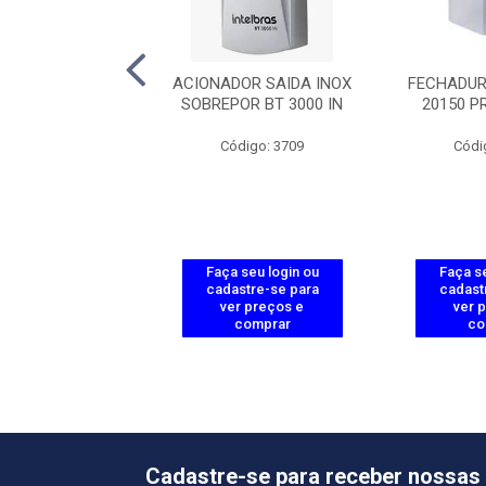
DE EMERGENCIA
ACIONADOR SAIDA INOX
FECHADUR
MAVEL AS2010
SOBREPOR BT 3000 IN
20150 P
ódigo: 3729
Código: 3709
Códi
 seu login ou
Faça seu login ou
Faça se
astre-se para
cadastre-se para
cadast
er preços e
ver preços e
ver 
comprar
comprar
co
Cadastre-se para receber nossas 