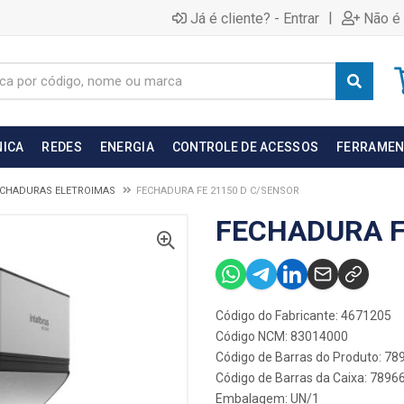
|
Já é cliente? - Entrar
Não é 
NICA
REDES
ENERGIA
CONTROLE DE ACESSOS
FERRAMEN
ECHADURAS ELETROIMAS
FECHADURA FE 21150 D C/SENSOR
FECHADURA F
Código do Fabricante: 4671205
Código NCM: 83014000
Código de Barras do Produto: 7
Código de Barras da Caixa: 789
Embalagem: UN/1