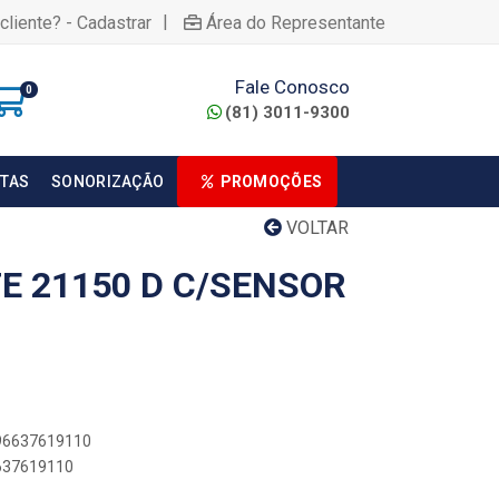
|
cliente? - Cadastrar
Área do Representante
Fale Conosco
0
(81) 3011-9300
TAS
SONORIZAÇÃO
PROMOÇÕES
VOLTAR
E 21150 D C/SENSOR
896637619110
6637619110