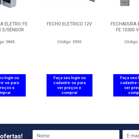
A ELETRO. FE
FECHO ELETRICO 12V
FECHADURA 
R S/SENSOR
FE 10300 
go: 3845
Código: 3955
Código:
u login ou
Faça seu login ou
Faça seu 
re-se para
cadastre-se para
cadastre-
preços e
ver preços e
ver pre
mprar
comprar
comp
ofertas!