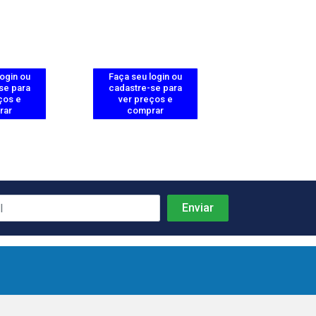
login ou
Faça seu login ou
Faça seu log
se para
cadastre-se para
cadastre-se 
ços e
ver preços e
ver preços
rar
comprar
comprar