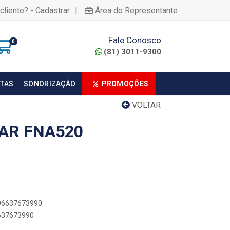
|
cliente? - Cadastrar
Área do Representante
Fale Conosco
0
(81) 3011-9300
TAS
SONORIZAÇÃO
PROMOÇÕES
VOLTAR
IAR FNA520
896637673990
6637673990