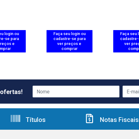
u login ou
Faça seu login ou
Faça seu 
re-se para
cadastre-se para
cadastre-
preços e
ver preços e
ver pre
mprar
comprar
comp
ofertas!
Títulos
Notas Fiscais