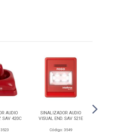
OR AUDIO
SINALIZADOR AUDIO
ACIONADOR 
. SAV 420C
VISUAL END. SAV 521E
END.C/SIRENE 
 3523
Código: 3549
Código: 35