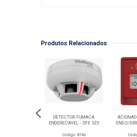
Produtos Relacionados
ADOR MANUAL
DETECTOR FUMACA
ACIONAD
SIRENE AME 522
ENDERECAVEL - DFE 523
END.S/SI
ódigo: 3541
Código: 8746
Códi