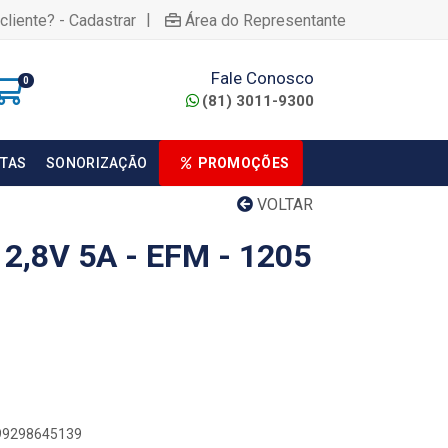
|
cliente? - Cadastrar
Área do Representante
Fale Conosco
0
(81) 3011-9300
TAS
SONORIZAÇÃO
PROMOÇÕES
VOLTAR
2,8V 5A - EFM - 1205
899298645139