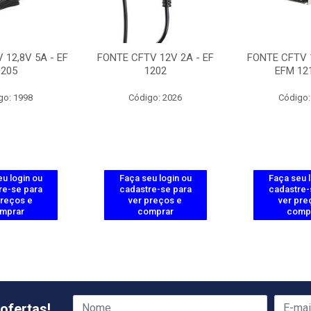
 12,8V 5A - EF
FONTE CFTV 12V 2A - EF
FONTE CFTV 1
1205
1202
EFM 12
go: 1998
Código: 2026
Código:
u login ou
Faça seu login ou
Faça seu 
re-se para
cadastre-se para
cadastre-
preços e
ver preços e
ver pre
mprar
comprar
comp
ofertas!