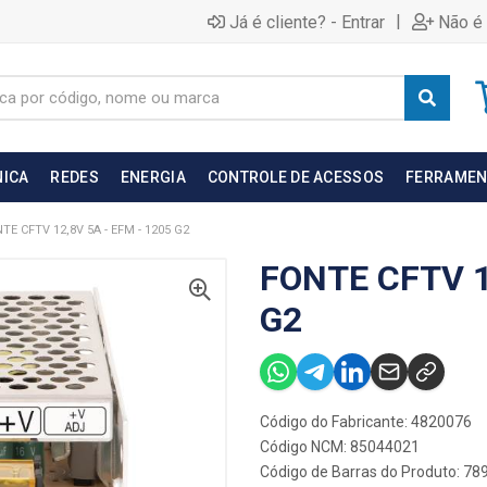
|
Já é cliente? - Entrar
Não é 
NICA
REDES
ENERGIA
CONTROLE DE ACESSOS
FERRAMEN
TE CFTV 12,8V 5A - EFM - 1205 G2
FONTE CFTV 1
G2
Código do Fabricante: 4820076
Código NCM: 85044021
Código de Barras do Produto: 7