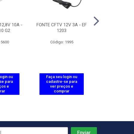
2,8V 10A -
FONTE CFTV 12V 3A - EF
FONTE ININTE
10 G2
1203
FA1220
 5600
Código: 1995
Código: 20
login ou
Faça seu login ou
Faça seu log
se para
cadastre-se para
cadastre-se 
ços e
ver preços e
ver preços
rar
comprar
comprar