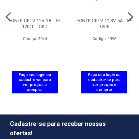
FONTE CFTV 12V 1A - EF
FONTE CFTV 12,8V 5A - EF
1201L - CKD
1205
Código: 2044
Código: 1998
Faça seu login ou
Faça seu login ou
cadastre-se para
cadastre-se para
ver preços e
ver preços e
comprar
comprar
Cadastre-se para receber nossas
ofertas!