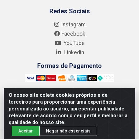
Redes Sociais
Instagram
Facebook
YouTube
Linkedin
Formas de Pagamento
O nosso site coleta cookies próprios e de
terceiros para proporcionar uma experiência
Kgmlan Distribuidora LTDA - CNPJ 18.217.682/0001-54 -
personalizada ao usuário, apresentar publicidade
Rua Pedro de Barros Cavalcante, 58 - Bultrins, Olinda/PE
relevante de acordo com o seu perfil e melhorar a
- CEP 53320-110
qualidade do nosso site.
Aceitar
Negar não essenciais