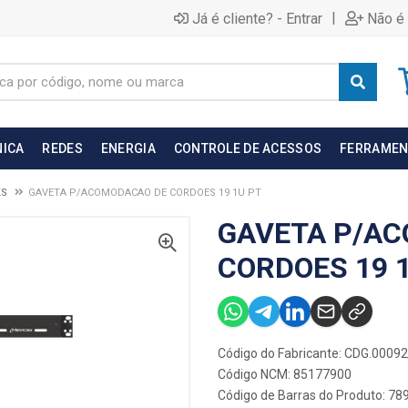
|
Já é cliente? - Entrar
Não é 
NICA
REDES
ENERGIA
CONTROLE DE ACESSOS
FERRAMEN
KS
GAVETA P/ACOMODACAO DE CORDOES 19 1U PT
GAVETA P/A
CORDOES 19 
Código do Fabricante: CDG.00092
Código NCM: 85177900
Código de Barras do Produto: 7