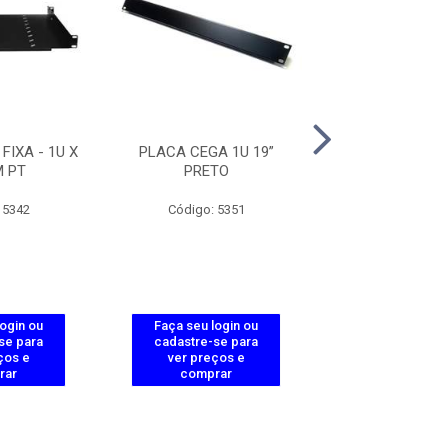
FIXA - 1U X
PLACA CEGA 1U 19”
PLACA CEGA 2U 
 PT
PRETO
 5342
Código: 5351
Código: 3
login ou
Faça seu login ou
Faça seu log
se para
cadastre-se para
cadastre-se 
ços e
ver preços e
ver preços
rar
comprar
comprar