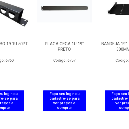
BO 19 1U 50PT
PLACA CEGA 1U 19”
BANDEJA 19”- 
PRETO
300MM
go: 6760
Código: 6757
Código:
u login ou
Faça seu login ou
Faça seu 
re-se para
cadastre-se para
cadastre-
preços e
ver preços e
ver pre
mprar
comprar
comp