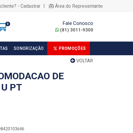
|
cliente? - Cadastrar
Área do Representante
Fale Conosco
0
(81) 3011-9300
TAS
SONORIZAÇÃO
PROMOÇÕES
VOLTAR
COMODACAO DE
1U PT
898420103646