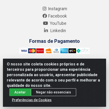
Instagram
Facebook
YouTube
Linkedin
Formas de Pagamento
O nosso site coleta cookies próprios e de
terceiros para proporcionar uma experiência
Kgmlan Distribuidora LTDA - CNPJ 18.217.682/0001-54 -
personalizada ao usuário, apresentar publicidade
Rua Pedro de Barros Cavalcante, 58 - Bultrins, Olinda/PE
relevante de acordo com o seu perfil e melhorar a
- CEP 53320-110
qualidade do nosso site.
Aceitar
Negar não essenciais
Preferências de Cookies