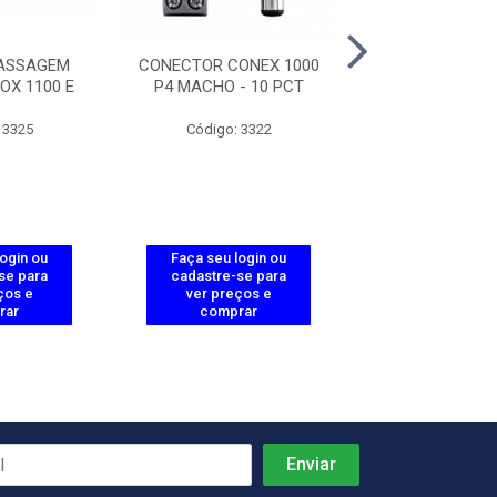
PASSAGEM
CONECTOR CONEX 1000
CAIXA PASSAGE
OX 1100 E
P4 MACHO - 10 PCT
- VBOX 1000
 3325
Código: 3322
Código: 64
login ou
Faça seu login ou
Faça seu log
se para
cadastre-se para
cadastre-se 
ços e
ver preços e
ver preços
rar
comprar
comprar