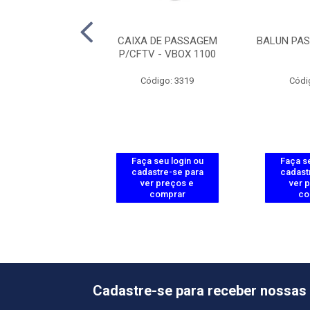
ASSAGEM P/CFTV
CAIXA DE PASSAGEM
BALUN PAS
OX 1000 MINI
P/CFTV - VBOX 1100
ódigo: 6445
Código: 3319
Códi
 seu login ou
Faça seu login ou
Faça se
astre-se para
cadastre-se para
cadast
er preços e
ver preços e
ver 
comprar
comprar
co
Cadastre-se para receber nossas 