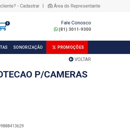
|
cliente? - Cadastrar
Área do Representante
Fale Conosco
0
(81) 3011-9300
TAS
SONORIZAÇÃO
PROMOÇÕES
VOLTAR
OTECAO P/CAMERAS
899888413629