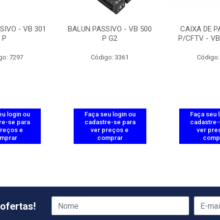
SIVO - VB 301
BALUN PASSIVO - VB 500
CAIXA DE 
P
P G2
P/CFTV - VB
go: 7297
Código: 3361
Código:
u login ou
Faça seu login ou
Faça seu 
re-se para
cadastre-se para
cadastre-
preços e
ver preços e
ver pre
mprar
comprar
comp
ofertas!