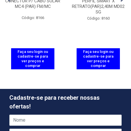
CONECTOR P/ CABO SOLAR
PERFIL SMART X
MC4 (PAR) FM/MC
RETRATO(PAR)2,40M MD02
SG
Código: 8166
Código: 8160
Faça seu login ou
Faça seu login ou
cadastre-se para
cadastre-se para
ver preços e
ver preços e
comprar
comprar
Cadastre-se para receber nossas
ofertas!