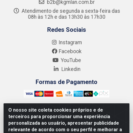
b2b@kgmlan.com.br
Atendimento de segunda a sexta-feira das
08h às 12h e das 13h30 às 17h30
Redes Sociais
Instagram
Facebook
YouTube
Linkedin
Formas de Pagamento
O nosso site coleta cookies próprios e de
terceiros para proporcionar uma experiência
Kgmlan Distribuidora LTDA - CNPJ 18.217.682/0001-54 -
personalizada ao usuário, apresentar publicidade
Rua Pedro de Barros Cavalcante, 58 - Bultrins, Olinda/PE
relevante de acordo com o seu perfil e melhorar a
- CEP 53320-110