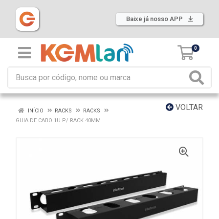
Baixe já nosso APP
0
VOLTAR
INÍCIO
RACKS
RACKS
GUIA DE CABO 1U P/ RACK 40MM