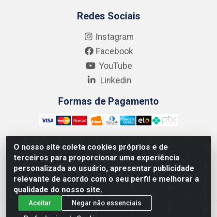
Redes Sociais
Instagram
Facebook
YouTube
Linkedin
Formas de Pagamento
O nosso site coleta cookies próprios e de
terceiros para proporcionar uma experiência
Kgmlan Distribuidora LTDA - CNPJ 18.217.682/0001-54 -
personalizada ao usuário, apresentar publicidade
Rua Pedro de Barros Cavalcante, 58 - Bultrins, Olinda/PE
relevante de acordo com o seu perfil e melhorar a
- CEP 53320-110
qualidade do nosso site.
Aceitar
Negar não essenciais