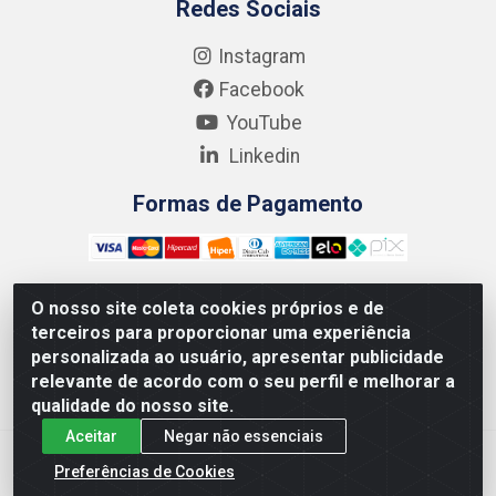
Redes Sociais
Instagram
Facebook
YouTube
Linkedin
Formas de Pagamento
O nosso site coleta cookies próprios e de
terceiros para proporcionar uma experiência
Kgmlan Distribuidora LTDA - CNPJ 18.217.682/0001-54 -
personalizada ao usuário, apresentar publicidade
Rua Pedro de Barros Cavalcante, 58 - Bultrins, Olinda/PE
relevante de acordo com o seu perfil e melhorar a
- CEP 53320-110
qualidade do nosso site.
Aceitar
Negar não essenciais
Preferências de Cookies