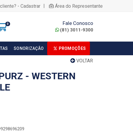
|
cliente? - Cadastrar
Área do Representante
Fale Conosco
0
(81) 3011-9300
TAS
SONORIZAÇÃO
PROMOÇÕES
VOLTAR
PURZ - WESTERN
LE
899298696209