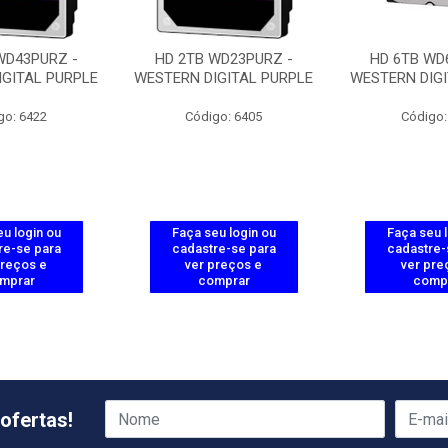
WD43PURZ -
HD 2TB WD23PURZ -
HD 6TB WD
IGITAL PURPLE
WESTERN DIGITAL PURPLE
WESTERN DIGI
go: 6422
Código: 6405
Código:
u login ou
Faça seu login ou
Faça seu 
re-se para
cadastre-se para
cadastre-
preços e
ver preços e
ver pre
mprar
comprar
comp
ofertas!