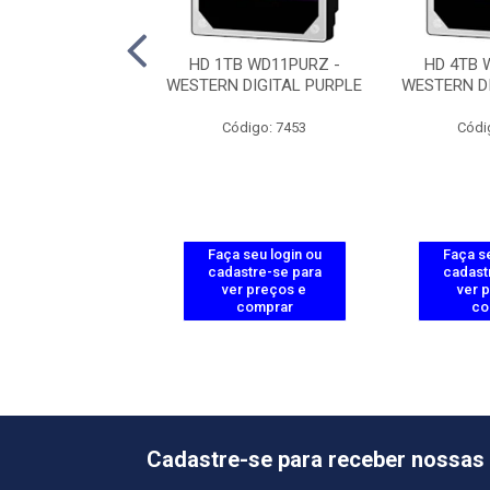
TB WD142PURP-
HD 1TB WD11PURZ -
HD 4TB 
 DIGITAL PURPLE
WESTERN DIGITAL PURPLE
WESTERN D
digo: 10912
Código: 7453
Códi
 seu login ou
Faça seu login ou
Faça se
astre-se para
cadastre-se para
cadast
er preços e
ver preços e
ver 
comprar
comprar
co
Cadastre-se para receber nossas 