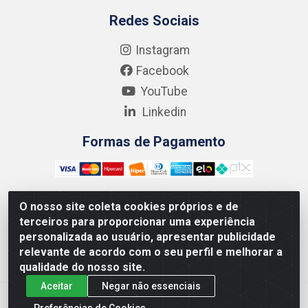
Redes Sociais
Instagram
Facebook
YouTube
Linkedin
Formas de Pagamento
O nosso site coleta cookies próprios e de
terceiros para proporcionar uma experiência
Kgmlan Distribuidora LTDA - CNPJ 18.217.682/0001-54 -
personalizada ao usuário, apresentar publicidade
Rua Pedro de Barros Cavalcante, 58 - Bultrins, Olinda/PE
relevante de acordo com o seu perfil e melhorar a
- CEP 53320-110
qualidade do nosso site.
Aceitar
Negar não essenciais
Preferências de Cookies