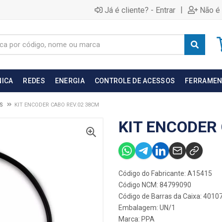
|
Já é cliente? - Entrar
Não é 
NICA
REDES
ENERGIA
CONTROLE DE ACESSOS
FERRAMEN
S
KIT ENCODER CABO REV.02 38CM
KIT ENCODER
Código do Fabricante: A15415
Código NCM: 84799090
Código de Barras da Caixa: 401
Embalagem: UN/1
Marca:
PPA