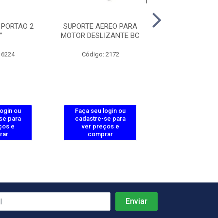
 PORTAO 2
SUPORTE AEREO PARA
PROCESSADO
”
MOTOR DESLIZANTE BC
SEMAFORO 2 
 6224
Código: 2172
Código: 37
login ou
Faça seu login ou
Faça seu log
se para
cadastre-se para
cadastre-se 
ços e
ver preços e
ver preços
rar
comprar
comprar