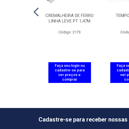
ESSADORA DE
CREMALHEIRA DE FERRO
TEMPO
ORO 2 NIVEIS
LINHA LEVE PT 1,47M
ódigo: 3781
Código: 2173
Códi
 seu login ou
Faça seu login ou
Faça se
astre-se para
cadastre-se para
cadast
er preços e
ver preços e
ver 
comprar
comprar
co
Cadastre-se para receber nossas 