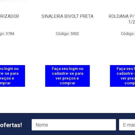
RIZADOR
SINALEIRA BIVOLT PRETA
ROLDANA P/
1/2
go: 3784
Código: 5902
Código:
u login ou
Faça seu login ou
Faça seu 
re-se para
cadastre-se para
cadastre-
preços e
ver preços e
ver pre
mprar
comprar
comp
ofertas!