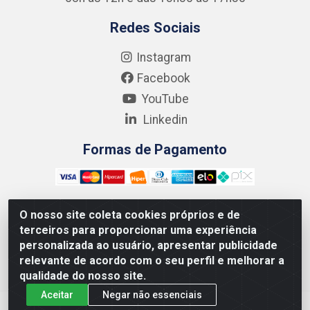
Redes Sociais
Instagram
Facebook
YouTube
Linkedin
Formas de Pagamento
O nosso site coleta cookies próprios e de
terceiros para proporcionar uma experiência
Kgmlan Distribuidora LTDA - CNPJ 18.217.682/0001-54 -
personalizada ao usuário, apresentar publicidade
Rua Pedro de Barros Cavalcante, 58 - Bultrins, Olinda/PE
relevante de acordo com o seu perfil e melhorar a
- CEP 53320-110
qualidade do nosso site.
Aceitar
Negar não essenciais