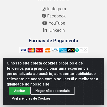
Instagram
Facebook
YouTube
Linkedin
Formas de Pagamento
O nosso site coleta cookies próprios e de
terceiros para proporcionar uma experiência
Kgmlan Distribuidora LTDA - CNPJ 18.217.682/0001-54 -
personalizada ao usuário, apresentar publicidade
Rua Pedro de Barros Cavalcante, 58 - Bultrins, Olinda/PE
relevante de acordo com o seu perfil e melhorar a
- CEP 53320-110
qualidade do nosso site.
Aceitar
Negar não essenciais
Preferências de Cookies