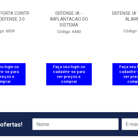
 PORTA CONTR
DEFENSE IA -
DEFENSE IA 
DEFENSE 3.0
IMPLANTACAO DO
ALAR
SISTEMA
go: 6059
Código:
Código: 6440
u login ou
Faça seu login ou
Faça seu 
re-se para
cadastre-se para
cadastre-
preços e
ver preços e
ver pre
mprar
comprar
comp
ofertas!