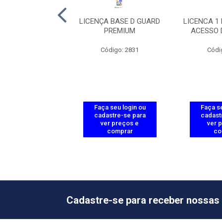
CA PROJECTS-
LICENÇA BASE D GUARD
LICENCA 1
CESSO/TELEFONIA
PREMIUM
ACESSO 
ódigo: 6008
Código: 2831
Códi
 seu login ou
Faça seu login ou
Faça se
astre-se para
cadastre-se para
cadast
er preços e
ver preços e
ver 
comprar
comprar
co
Cadastre-se para receber nossas 