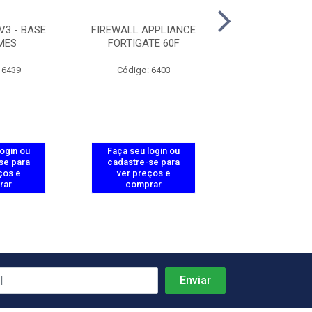
V3 - BASE
FIREWALL APPLIANCE
LICENCA PRO
MES
FORTIGATE 60F
VIDEO/ACESSO/T
 6439
Código: 6403
Código: 60
login ou
Faça seu login ou
Faça seu log
se para
cadastre-se para
cadastre-se 
ços e
ver preços e
ver preços
rar
comprar
comprar