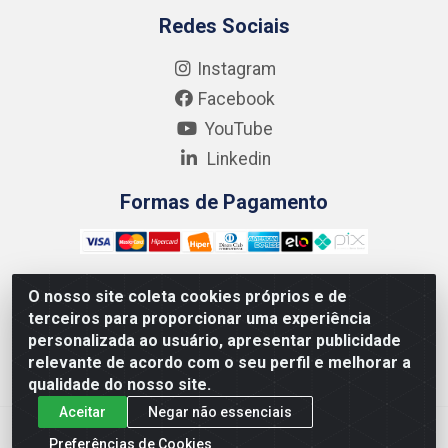
Redes Sociais
Instagram
Facebook
YouTube
Linkedin
Formas de Pagamento
O nosso site coleta cookies próprios e de
terceiros para proporcionar uma experiência
Kgmlan Distribuidora LTDA - CNPJ 18.217.682/0001-54 -
personalizada ao usuário, apresentar publicidade
Rua Pedro de Barros Cavalcante, 58 - Bultrins, Olinda/PE
relevante de acordo com o seu perfil e melhorar a
- CEP 53320-110
qualidade do nosso site.
Aceitar
Negar não essenciais
Preferências de Cookies