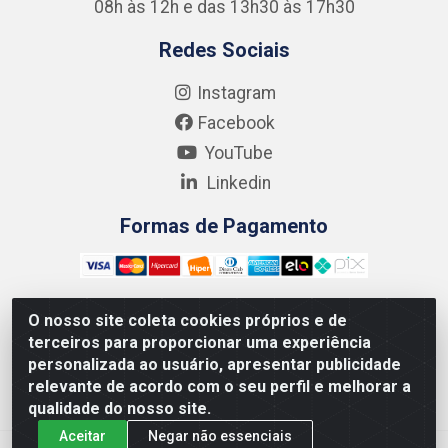
08h às 12h e das 13h30 às 17h30
Redes Sociais
Instagram
Facebook
YouTube
Linkedin
Formas de Pagamento
O nosso site coleta cookies próprios e de
terceiros para proporcionar uma experiência
Kgmlan Distribuidora LTDA - CNPJ 18.217.682/0001-54 -
personalizada ao usuário, apresentar publicidade
Rua Pedro de Barros Cavalcante, 58 - Bultrins, Olinda/PE
relevante de acordo com o seu perfil e melhorar a
- CEP 53320-110
qualidade do nosso site.
Aceitar
Negar não essenciais