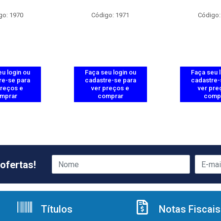
go: 1970
Código: 1971
Código:
u login ou
Faça seu login ou
Faça seu 
re-se para
cadastre-se para
cadastre-
preços e
ver preços e
ver pre
mprar
comprar
comp
ofertas!
Títulos
Notas Fiscais