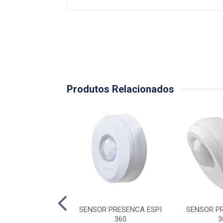
Produtos Relacionados
 PRESENCA ESP
SENSOR PRESENCA ESPI
SENSOR P
360 E
360
3