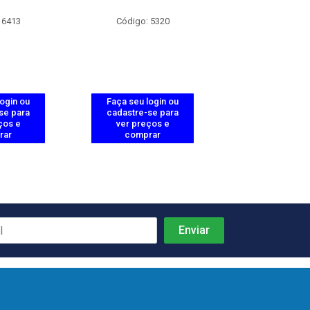
 6413
Código: 5320
Código: 19
login ou
Faça seu login ou
Faça seu log
se para
cadastre-se para
cadastre-se 
ços e
ver preços e
ver preços
rar
comprar
comprar