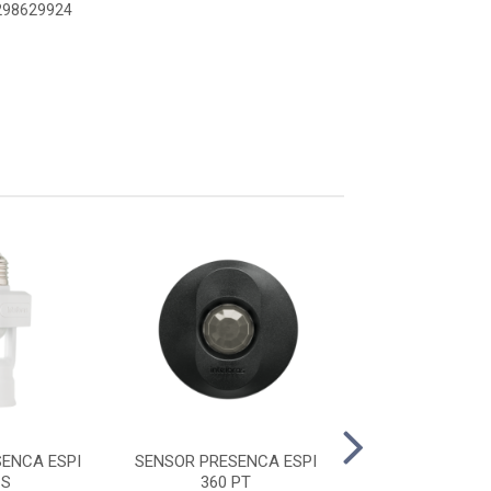
9298629924
ENCA ESPI
SENSOR PRESENCA ESPI
SENSOR PRESE
 S
360 PT
360 E