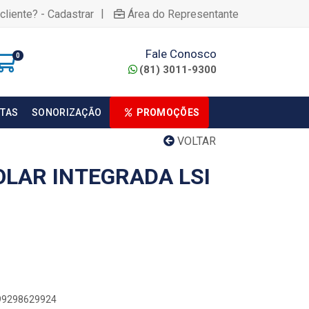
|
cliente? - Cadastrar
Área do Representante
Fale Conosco
0
(81) 3011-9300
TAS
SONORIZAÇÃO
PROMOÇÕES
VOLTAR
OLAR INTEGRADA LSI
899298629924