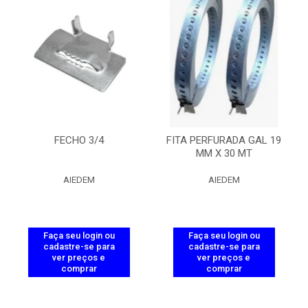
FECHO 3/4
FITA PERFURADA GAL 19
MM X 30 MT
AIEDEM
AIEDEM
Faça seu login ou
Faça seu login ou
cadastre-se para
cadastre-se para
ver preços e
ver preços e
comprar
comprar