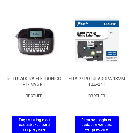
ROTULADORA ELETRONICO
FITA P/ ROTULADORA 18MM
PT- M95 PT
TZE-241
BROTHER
BROTHER
Faça seu login ou
Faça seu login ou
cadastre-se para
cadastre-se para
ver preços e
ver preços e