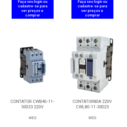
Faça seu login ou
Faça seu login ou
cadastre-se para
cadastre-se para
ver preços e
ver preços e
comprar
comprar
CONTATOR CWB40-11-
CONTATOR80A 220V
30D23 220V
CWL80-11-30D23
WEG
WEG