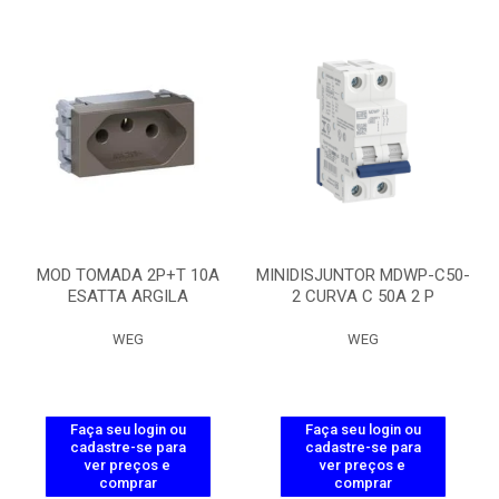
MOD TOMADA 2P+T 10A
MINIDISJUNTOR MDWP-C50-
ESATTA ARGILA
2 CURVA C 50A 2 P
WEG
WEG
Faça seu login ou
Faça seu login ou
cadastre-se para
cadastre-se para
ver preços e
ver preços e
comprar
comprar