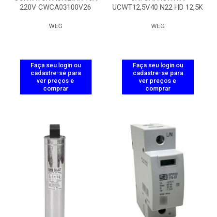
220V CWCA03100V26
UCWT12,5V40 N22 HD 12,5K
WEG
WEG
Faça seu login ou
Faça seu login ou
cadastre-se para
cadastre-se para
ver preços e
ver preços e
comprar
comprar