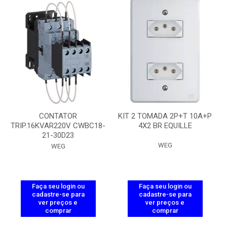
CONTATOR
KIT 2 TOMADA 2P+T 10A+P
TRIP.16KVAR220V CWBC18-
4X2 BR EQUILLE
21-30D23
WEG
WEG
Faça seu login ou
Faça seu login ou
cadastre-se para
cadastre-se para
ver preços e
ver preços e
comprar
comprar