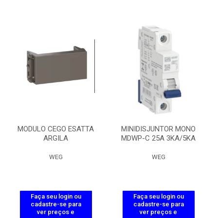
MODULO CEGO ESATTA
MINIDISJUNTOR MONO
ARGILA
MDWP-C 25A 3KA/5KA
WEG
WEG
Faça seu login ou
Faça seu login ou
cadastre-se para
cadastre-se para
ver preços e
ver preços e