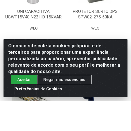
UNI CAPACITIVA
PROTETOR SURTO DPS
UCWT15V40 N22 HD 15KVAR
SPW02-275-60KA
WEG
WEG
O nosso site coleta cookies próprios e de
terceiros para proporcionar uma experiência
Faça seu login ou
Faça seu login ou
cadastre-se para
cadastre-se para
personalizada ao usuário, apresentar publicidade
ver preços e
ver preços e
relevante de acordo com o seu perfil e melhorar a
comprar
comprar
qualidade do nosso site.
Aceitar
Negar não essenciais
Preferências de Cookies