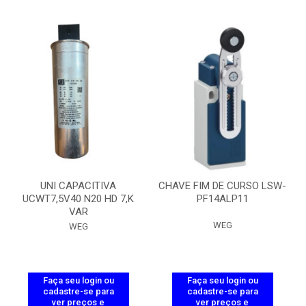
UNI CAPACITIVA
CHAVE FIM DE CURSO LSW-
UCWT7,5V40 N20 HD 7,K
PF14ALP11
VAR
WEG
WEG
Faça seu login ou
Faça seu login ou
cadastre-se para
cadastre-se para
ver preços e
ver preços e