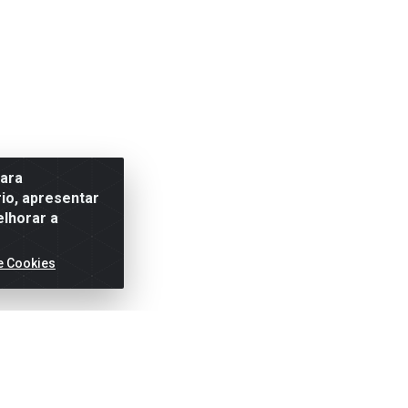
para
io, apresentar
elhorar a
e Cookies