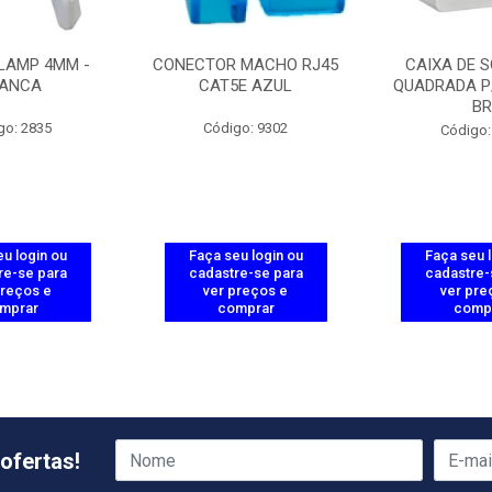
LAMP 4MM -
CONECTOR MACHO RJ45
CAIXA DE 
ANCA
CAT5E AZUL
QUADRADA P
B
go: 2835
Código: 9302
Código:
u login ou
Faça seu login ou
Faça seu 
re-se para
cadastre-se para
cadastre-
preços e
ver preços e
ver pre
mprar
comprar
comp
ofertas!