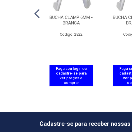
 CLAMP 8MM -
BUCHA CLAMP 6MM -
BUCHA C
BRANCA
BRANCA
BR
ódigo: 2836
Código: 2822
Códi
 seu login ou
Faça seu login ou
Faça se
astre-se para
cadastre-se para
cadast
er preços e
ver preços e
ver 
comprar
comprar
co
Cadastre-se para receber nossas 