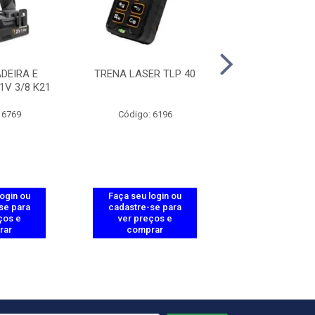
DEIRA E
TRENA LASER TLP 40
JOGO DE ALICA
1V 3/8 K21
PÇ'S
 6769
Código: 6196
Código: 65
login ou
Faça seu login ou
Faça seu log
se para
cadastre-se para
cadastre-se 
ços e
ver preços e
ver preços
rar
comprar
comprar