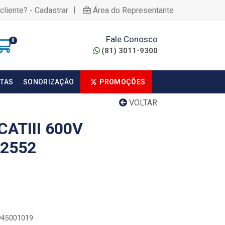
|
cliente? - Cadastrar
Área do Representante
Fale Conosco
0
(81) 3011-9300
TAS
SONORIZAÇÃO
PROMOÇÕES
VOLTAR
ATIII 600V
-2552
5945001019