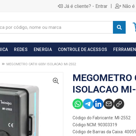
|
Já é cliente? - Entrar
Não é 
NICA
REDES
ENERGIA
CONTROLE DE ACESSOS
FERRAMEN
MEGOMETRO CATIII 600V ISOLACAO MI-2552
MEGOMETRO C
ISOLACAO MI
Código do Fabricante: MI-2552
Código NCM: 90303319
Código de Barras da Caixa: 400