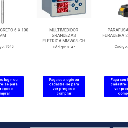
CRETO 6 X 100
MULTIMEDIDOR
PARAFUSA
MM
GRANDEZAS
FURADEIRA 2
ELETRICA MMW03-CH
go: 7645
Código:
Código: 9147
u login ou
Faça seu login ou
Faça seu 
re-se para
cadastre-se para
cadastre-
preços e
ver preços e
ver pre
mprar
comprar
comp