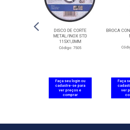
 ALICATES C/ 3
DISCO DE CORTE
BROCA CON
PÇ'S
METAL/INOX STD
115X1,0MM
ódigo: 6553
Códi
Código: 7505
 seu login ou
Faça seu login ou
Faça se
astre-se para
cadastre-se para
cadast
er preços e
ver preços e
ver 
comprar
comprar
co