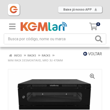
Baixe já nosso APP
0
VOLTAR
INÍCIO
RACKS
RACKS
MINI RACK DESMONTAVEL MRD 3U 470MM