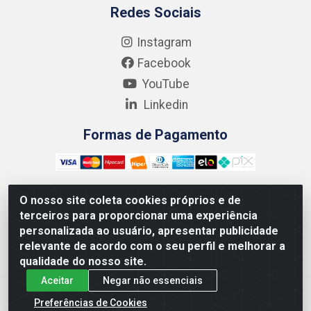
Redes Sociais
Instagram
Facebook
YouTube
Linkedin
Formas de Pagamento
O nosso site coleta cookies próprios e de
terceiros para proporcionar uma experiência
Kgmlan Distribuidora LTDA - CNPJ 18.217.682/0001-54 -
personalizada ao usuário, apresentar publicidade
Rua Pedro de Barros Cavalcante, 58 - Bultrins, Olinda/PE
relevante de acordo com o seu perfil e melhorar a
- CEP 53320-110
qualidade do nosso site.
Aceitar
Negar não essenciais
Preferências de Cookies