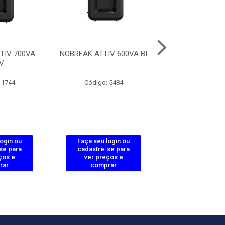
TIV 700VA
NOBREAK ATTIV 600VA BI
NOBREAK ATTIV
V
BIVOLT
 1744
Código: 5484
Código: 52
login ou
Faça seu login ou
Faça seu log
se para
cadastre-se para
cadastre-se 
ços e
ver preços e
ver preços
rar
comprar
comprar