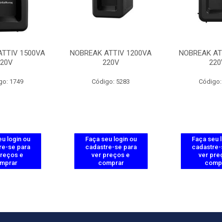
ATTIV 1500VA
NOBREAK ATTIV 1200VA
NOBREAK AT
220V
220V
220
go: 1749
Código: 5283
Código:
u login ou
Faça seu login ou
Faça seu 
re-se para
cadastre-se para
cadastre-
preços e
ver preços e
ver pre
mprar
comprar
comp