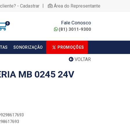
|
cliente? - Cadastrar
Área do Representante
Fale Conosco
0
(81) 3011-9300
TAS
SONORIZAÇÃO
PROMOÇÕES
VOLTAR
RIA MB 0245 24V
899298617693
9298617693