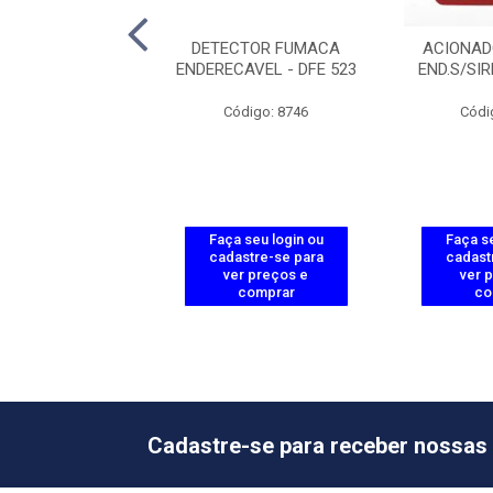
ADOR MANUAL
DETECTOR FUMACA
ACIONAD
SIRENE AME 522
ENDERECAVEL - DFE 523
END.S/SI
ódigo: 3541
Código: 8746
Códi
 seu login ou
Faça seu login ou
Faça se
astre-se para
cadastre-se para
cadast
er preços e
ver preços e
ver 
comprar
comprar
co
Cadastre-se para receber nossas 