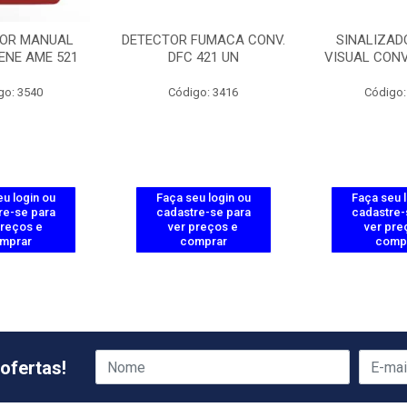
OR MANUAL
DETECTOR FUMACA CONV.
SINALIZAD
RENE AME 521
DFC 421 UN
VISUAL CONV
go: 3540
Código: 3416
Código:
u login ou
Faça seu login ou
Faça seu 
re-se para
cadastre-se para
cadastre-
preços e
ver preços e
ver pre
mprar
comprar
comp
ofertas!