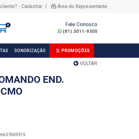
|
cliente? - Cadastrar
Área do Representante
Fale Conosco
0
(81) 3011-9300
TAS
SONORIZAÇÃO
PROMOÇÕES
VOLTAR
OMANDO END.
DCMO
896637605915