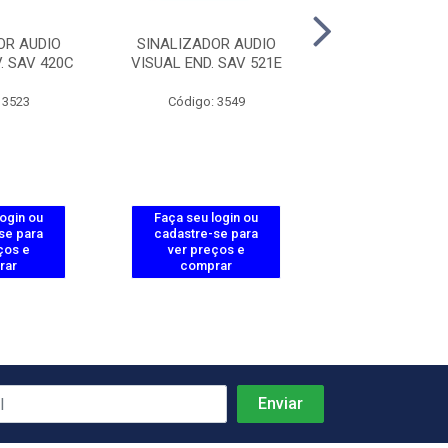
OR AUDIO
SINALIZADOR AUDIO
ACIONADOR 
. SAV 420C
VISUAL END. SAV 521E
END.C/SIRENE 
 3523
Código: 3549
Código: 35
login ou
Faça seu login ou
Faça seu log
se para
cadastre-se para
cadastre-se 
ços e
ver preços e
ver preços
rar
comprar
comprar