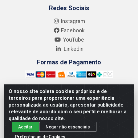
Redes Sociais
Instagram
Facebook
YouTube
Linkedin
Formas de Pagamento
O nosso site coleta cookies próprios e de
terceiros para proporcionar uma experiência
Kgmlan Distribuidora LTDA - CNPJ 18.217.682/0001-54 -
personalizada ao usuário, apresentar publicidade
Rua Pedro de Barros Cavalcante, 58 - Bultrins, Olinda/PE
relevante de acordo com o seu perfil e melhorar a
- CEP 53320-110
qualidade do nosso site.
Aceitar
Negar não essenciais
Preferências de Cookies