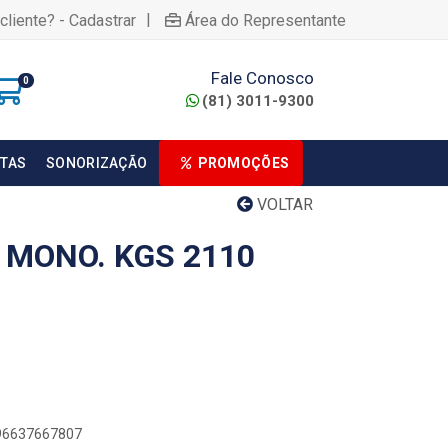
|
cliente? - Cadastrar
Área do Representante
Fale Conosco
0
(81) 3011-9300
TAS
SONORIZAÇÃO
PROMOÇÕES
VOLTAR
 MONO. KGS 2110
896637667807