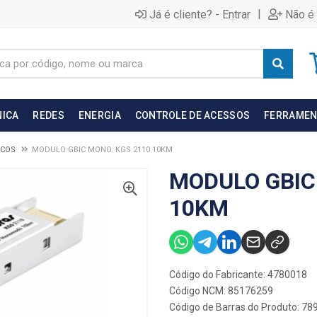
|
Já é cliente? - Entrar
Não é 
NICA
REDES
ENERGIA
CONTROLE DE ACESSOS
FERRAMEN
ICOS
MODULO GBIC MONO. KGS 2110 10KM
MODULO GBIC
10KM
Código do Fabricante: 4780018
Código NCM: 85176259
Código de Barras do Produto: 7