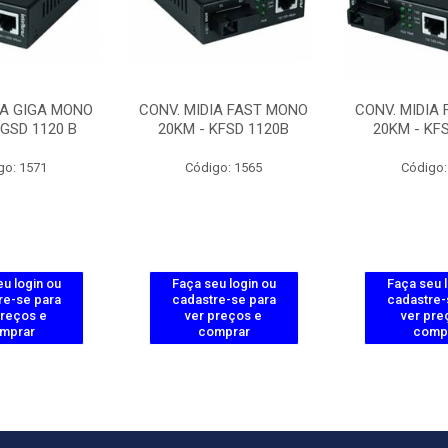
IA GIGA MONO
CONV. MIDIA FAST MONO
CONV. MIDIA
KGSD 1120 B
20KM - KFSD 1120B
20KM - KF
go: 1571
Código: 1565
Código:
u login ou
Faça seu login ou
Faça seu 
re-se para
cadastre-se para
cadastre-
preços e
ver preços e
ver pre
mprar
comprar
comp