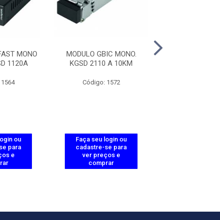
 FAST MONO
MODULO GBIC MONO.
MODULO GBIC
SD 1120A
KGSD 2110 A 10KM
KGSD 2110 B
 1564
Código: 1572
Código: 15
login ou
Faça seu login ou
Faça seu log
se para
cadastre-se para
cadastre-se 
ços e
ver preços e
ver preços
rar
comprar
comprar