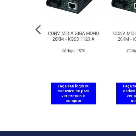
O GBIC MONO.
CONV. MIDIA GIGA MONO
CONV. MID
 2110 B 10KM
20KM - KGSD 1120 A
20KM - 
ódigo: 1573
Código: 1570
Códi
 seu login ou
Faça seu login ou
Faça se
astre-se para
cadastre-se para
cadast
er preços e
ver preços e
ver 
comprar
comprar
co