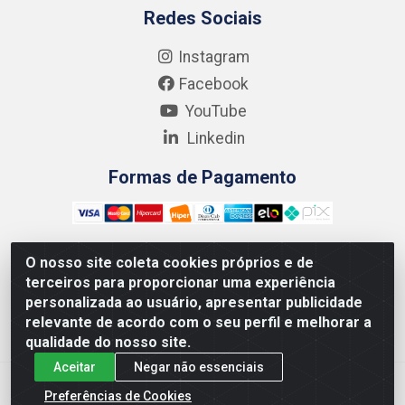
Redes Sociais
Instagram
Facebook
YouTube
Linkedin
Formas de Pagamento
O nosso site coleta cookies próprios e de
terceiros para proporcionar uma experiência
Kgmlan Distribuidora LTDA - CNPJ 18.217.682/0001-54 -
personalizada ao usuário, apresentar publicidade
Rua Pedro de Barros Cavalcante, 58 - Bultrins, Olinda/PE
relevante de acordo com o seu perfil e melhorar a
- CEP 53320-110
qualidade do nosso site.
Aceitar
Negar não essenciais
Preferências de Cookies