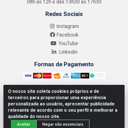
08h às 12h e das 13h30 às 17h30
Redes Sociais
Instagram
Facebook
YouTube
Linkedin
Formas de Pagamento
O nosso site coleta cookies próprios e de
terceiros para proporcionar uma experiência
Kgmlan Distribuidora LTDA - CNPJ 18.217.682/0001-54 -
personalizada ao usuário, apresentar publicidade
Rua Pedro de Barros Cavalcante, 58 - Bultrins, Olinda/PE
relevante de acordo com o seu perfil e melhorar a
- CEP 53320-110
qualidade do nosso site.
Aceitar
Negar não essenciais