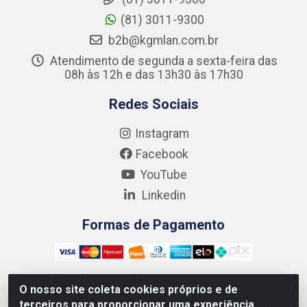
(81) 3011-9300
b2b@kgmlan.com.br
Atendimento de segunda a sexta-feira das
08h às 12h e das 13h30 às 17h30
Redes Sociais
Instagram
Facebook
YouTube
Linkedin
Formas de Pagamento
O nosso site coleta cookies próprios e de
terceiros para proporcionar uma experiência
Kgmlan Distribuidora LTDA - CNPJ 18.217.682/0001-54 -