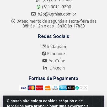
(81) 3011-9300
b2b@kgmlan.com.br
Atendimento de segunda a sexta-feira das
08h às 12h e das 13h30 às 17h30
Redes Sociais
Instagram
Facebook
YouTube
Linkedin
Formas de Pagamento
O nosso site coleta cookies próprios e de
terceiros para proporcionar uma experiência
Kgmlan Distribuidora LTDA - CNPJ 18.217.682/0001-54 -