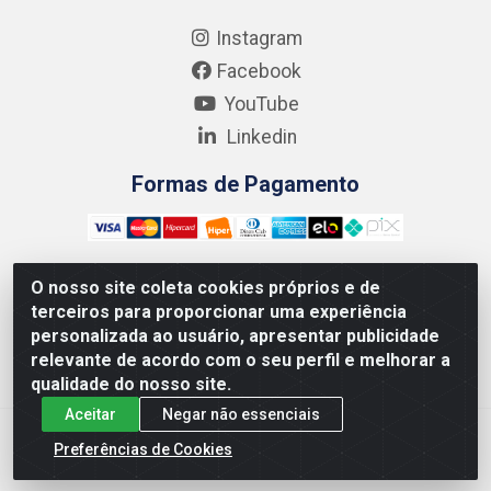
Instagram
Facebook
YouTube
Linkedin
Formas de Pagamento
O nosso site coleta cookies próprios e de
terceiros para proporcionar uma experiência
Kgmlan Distribuidora LTDA - CNPJ 18.217.682/0001-54 -
personalizada ao usuário, apresentar publicidade
Rua Pedro de Barros Cavalcante, 58 - Bultrins, Olinda/PE
relevante de acordo com o seu perfil e melhorar a
- CEP 53320-110
qualidade do nosso site.
Aceitar
Negar não essenciais
Preferências de Cookies