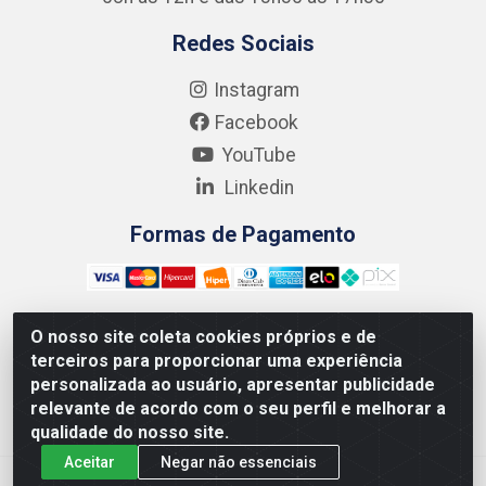
Redes Sociais
Instagram
Facebook
YouTube
Linkedin
Formas de Pagamento
O nosso site coleta cookies próprios e de
terceiros para proporcionar uma experiência
Kgmlan Distribuidora LTDA - CNPJ 18.217.682/0001-54 -
personalizada ao usuário, apresentar publicidade
Rua Pedro de Barros Cavalcante, 58 - Bultrins, Olinda/PE
relevante de acordo com o seu perfil e melhorar a
- CEP 53320-110
qualidade do nosso site.
Aceitar
Negar não essenciais