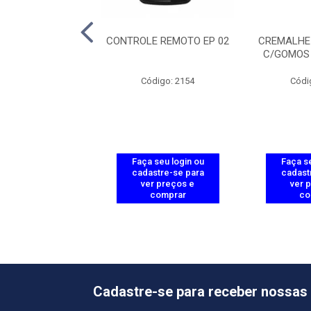
LHEIRA DE ACO
CONTROLE REMOTO EP 02
CREMALHE
 DE NYLON 1,0M
C/GOMOS 
ódigo: 2160
Código: 2154
Códi
 seu login ou
Faça seu login ou
Faça se
astre-se para
cadastre-se para
cadast
er preços e
ver preços e
ver 
comprar
comprar
co
Cadastre-se para receber nossas 