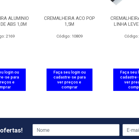
IRA ALUMINIO
CREMALHEIRA ACO POP
CREMALHEIRA
DE ABS 1,0M
1,5M
LINHA LEVE
go: 2169
Código: 10809
Código:
u login ou
Faça seu login ou
Faça seu 
re-se para
cadastre-se para
cadastre-
preços e
ver preços e
ver pre
mprar
comprar
comp
ofertas!