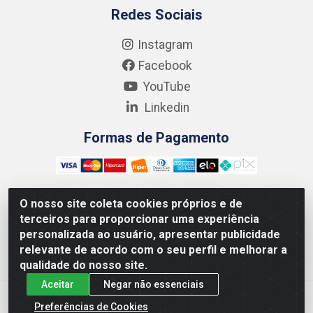
Redes Sociais
Instagram
Facebook
YouTube
Linkedin
Formas de Pagamento
O nosso site coleta cookies próprios e de
terceiros para proporcionar uma experiência
Kgmlan Distribuidora LTDA - CNPJ 18.217.682/0001-54 -
personalizada ao usuário, apresentar publicidade
Rua Pedro de Barros Cavalcante, 58 - Bultrins, Olinda/PE
relevante de acordo com o seu perfil e melhorar a
- CEP 53320-110
qualidade do nosso site.
Aceitar
Negar não essenciais
Preferências de Cookies