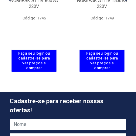
NOBREAK ATTIV 600VA
NOBREAK ATTIV 1500VA
220V
220V
Código: 1746
Código: 1749
Faça seu login ou
Faça seu login ou
cadastre-se para
cadastre-se para
ver preços e
ver preços e
comprar
comprar
Cadastre-se para receber nossas
ofertas!