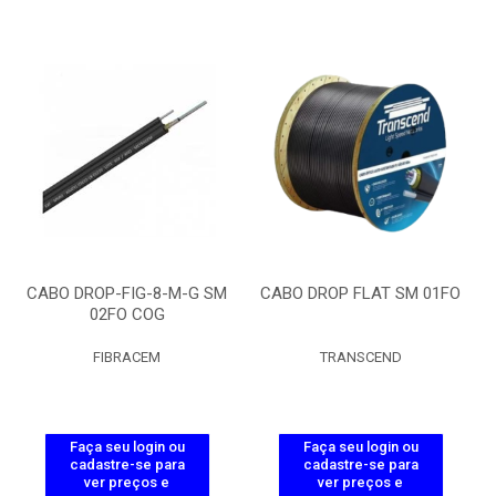
CABO DROP-FIG-8-M-G SM
CABO DROP FLAT SM 01FO
02FO COG
FIBRACEM
TRANSCEND
Faça seu login ou
Faça seu login ou
cadastre-se para
cadastre-se para
ver preços e
ver preços e