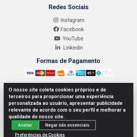
Redes Sociais
Instagram
Facebook
YouTube
Linkedin
Formas de Pagamento
O nosso site coleta cookies próprios e de
terceiros para proporcionar uma experiência
Kgmlan Distribuidora LTDA - CNPJ 18.217.682/0001-54 -
personalizada ao usuário, apresentar publicidade
Rua Pedro de Barros Cavalcante, 58 - Bultrins, Olinda/PE
relevante de acordo com o seu perfil e melhorar a
- CEP 53320-110
qualidade do nosso site.
Aceitar
Negar não essenciais
Preferências de Cookies