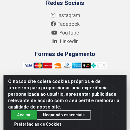
Redes Sociais
Instagram
Facebook
YouTube
Linkedin
Formas de Pagamento
O nosso site coleta cookies próprios e de
terceiros para proporcionar uma experiência
Kgmlan Distribuidora LTDA - CNPJ 18.217.682/0001-54 -
personalizada ao usuário, apresentar publicidade
Rua Pedro de Barros Cavalcante, 58 - Bultrins, Olinda/PE
relevante de acordo com o seu perfil e melhorar a
- CEP 53320-110
qualidade do nosso site.
Aceitar
Negar não essenciais
Preferências de Cookies