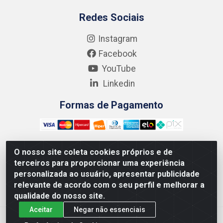
Redes Sociais
Instagram
Facebook
YouTube
Linkedin
Formas de Pagamento
O nosso site coleta cookies próprios e de
terceiros para proporcionar uma experiência
Kgmlan Distribuidora LTDA - CNPJ 18.217.682/0001-54 -
personalizada ao usuário, apresentar publicidade
Rua Pedro de Barros Cavalcante, 58 - Bultrins, Olinda/PE
relevante de acordo com o seu perfil e melhorar a
- CEP 53320-110
qualidade do nosso site.
Aceitar
Negar não essenciais