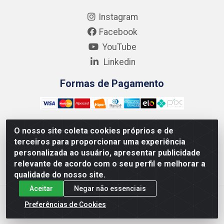
Instagram
Facebook
YouTube
Linkedin
Formas de Pagamento
O nosso site coleta cookies próprios e de
terceiros para proporcionar uma experiência
Kgmlan Distribuidora LTDA - CNPJ 18.217.682/0001-54 -
personalizada ao usuário, apresentar publicidade
Rua Pedro de Barros Cavalcante, 58 - Bultrins, Olinda/PE
relevante de acordo com o seu perfil e melhorar a
- CEP 53320-110
qualidade do nosso site.
Aceitar
Negar não essenciais
Preferências de Cookies